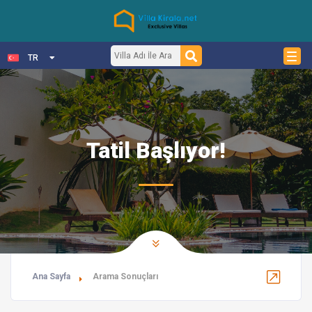
TR
Tatil Başlıyor!
Ana Sayfa
Arama Sonuçları