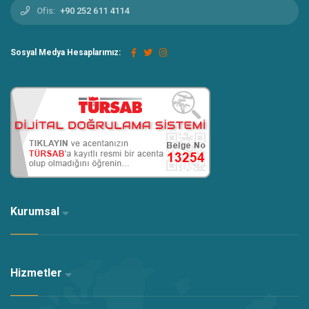
+Alternatif Seçenek **Bölge içi alternatif konaklama arayan
Ofis:
+90 252 611 4114
misafirlerimize Milez Sultan ve Adel incelemelerini tavsiye ederiz.
Sosyal Medya Hesaplarımız:
Kurumsal
Hizmetler