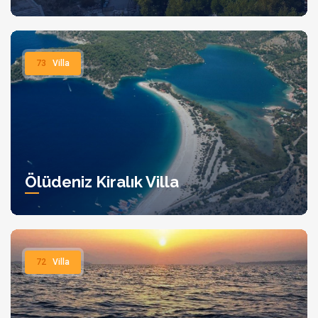
Tipi: Tripleks villa, 180 m² Villa Bianca, modern tasarımı ve
sunduğu olanaklarla misafirlerine unutulmaz bir tatil deneyimi
sunmaktadır.
73
Villa
Ölüdeniz Kiralık Villa
72
Villa