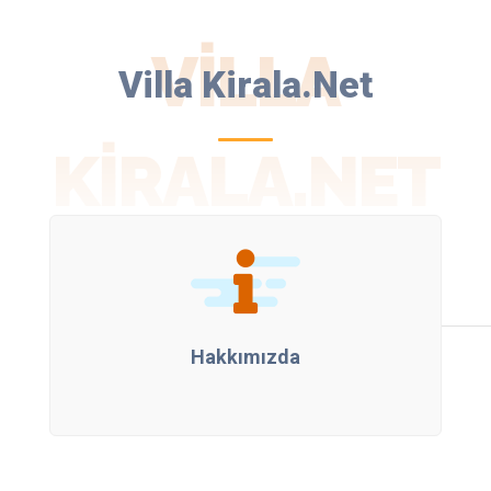
VILLA
Villa Kirala.Net
KIRALA.NET
Hakkımızda