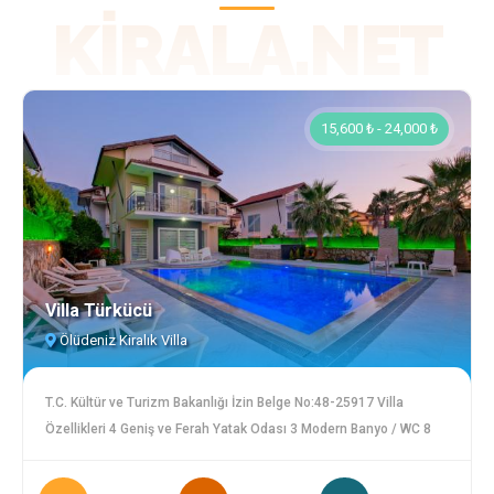
KIRALA.NET
15,600 ₺ - 24,000 ₺
Villa Türkücü
Ölüdeniz Kiralık Villa
T.C. Kültür ve Turizm Bakanlığı İzin Belge No:48-25917 Villa
Özellikleri 4 Geniş ve Ferah Yatak Odası 3 Modern Banyo / WC 8
Kişiye Kadar Konaklama Kapasitesi Özel Yüzme Havuzu (5 m x 10
m) Havuz Derinliği: 1,50 m Geniş Bahçe ve Peyzaj Alanı Rahat