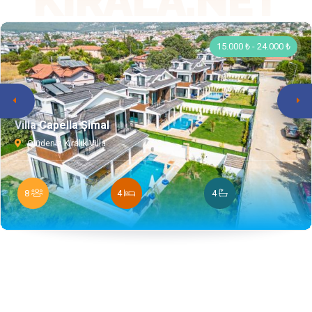
KIRALA.NET
15.000 ₺ - 24.000 ₺
Villa Capella Şimal
Ölüdeniz Kiralık Villa
8
4
4