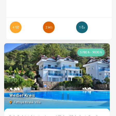
4
2
1
5780 ₺ - 9000 ₺
Weißer Kreis
Fethiye Kiralık Villa