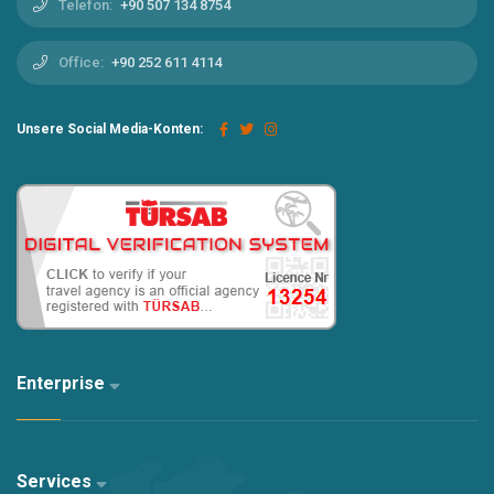
Telefon:
+90 507 134 8754
Vergnügungsparks und Unterhaltungsmöglichkeiten verflochten
ist, liegt in der Nähe der Stadt und von Ölüdeniz und ist eine der
Office:
+90 252 611 4114
entwickelten Siedlungen.
Unsere Social Media-Konten:
Enterprise
Services