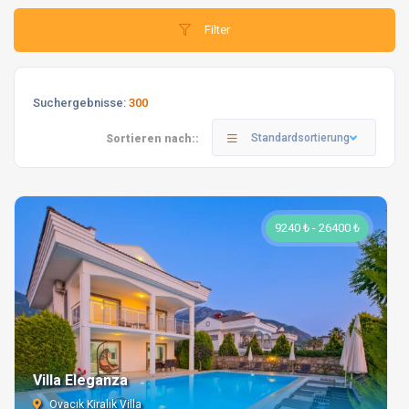
Filter
Suchergebnisse:
300
Standardsortierung
Sortieren nach::
9240 ₺ - 26400 ₺
Villa Eleganza
Ovacık Kiralık Villa