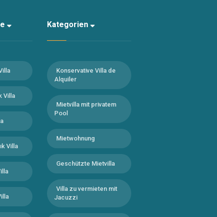
te
Kategorien
Villa
Konservative Villa de
Alquiler
 Villa
Mietvilla mit privatem
Pool
la
Mietwohnung
k Villa
Geschützte Mietvilla
illa
Villa zu vermieten mit
illa
Jacuzzi