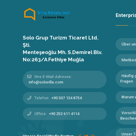
Enterpr
Solo Grup Turizm Ticaret Ltd.
Şti.
Über un
Menteşeoğlu Mh. S.Demirel Blv.
No:263/A Fethiye Muğla
Mietbe
Häufig g
Ihre E-Mail-Adresse:
Fragen
info@solovilla.com
Warum 
Telefon:
+90 507 134 8754
Vorschl
Office:
+90 252 611 4114
Beschw
Unser 