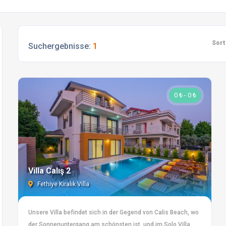
Sort
Suchergebnisse:
1
0 ₺ - 0 ₺
Villa Calış 2
Fethiye Kiralık Villa
Unsere Villa befindet sich in der Gegend von Calis Beach, wo
der Sonnenuntergang am schönsten ist, und im Solo Villa