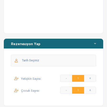
Önemli Bilgiler
Villamızın havuzu hijyen standartlarına uygun olarak
düzenli şekilde temizlenmektedir. Plaja yakınlığı
sayesinde deniz keyfi kolayca ulaşılabilir. Doğa içerisinde
konumlanan villada, çevresel faktörlerden dolayı böcek
veya haşere ile karşılaşma ihtimali vardır; bu tüm doğa
villaları için geçerli genel bir bilgidir.
Rezervasyon Yap
Yetişkin Sayısı:
Çocuk Sayısı: