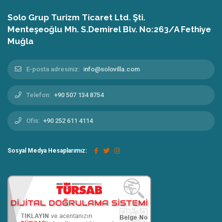
Solo Grup Turizm Ticaret Ltd. Şti.
Menteşeoğlu Mh. S.Demirel Blv. No:263/A Fethiye
Muğla
E-posta adresiniz:
info@solovilla.com
Telefon:
+90 507 134 8754
Ofis:
+90 252 611 4114
Sosyal Medya Hesaplarımız: