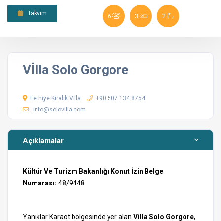
Takvim
6
3
2
Vİlla Solo Gorgore
Fethiye Kiralık Villa
+90 507 134 8754
info@solovilla.com
Açıklamalar
Kültür Ve Turizm Bakanlığı Konut İzin Belge
Numarası:
48/9448
Yanıklar Karaot bölgesinde yer alan
Villa Solo Gorgore
,