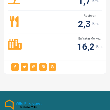
1,7
Km.
Restoran
2,3
Km.
En Yakın Merkez
16,2
Km.