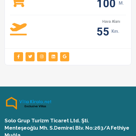
100
M.
Hava Alanı
55
Km.
Solo Grup Turizm Ticaret Ltd. Şti.
Menteşeoğlu Mh. S.Demirel Blv. No:263/A Fethiye
Muğla