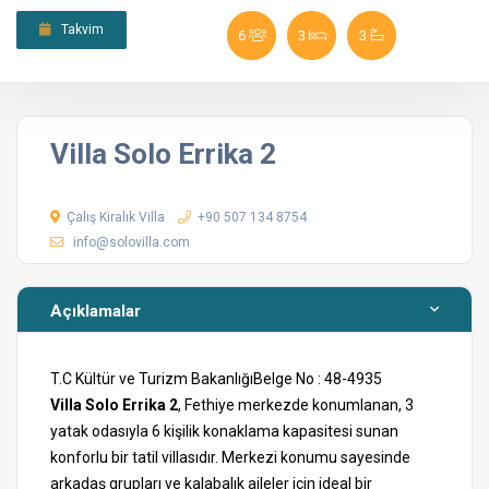
Takvim
6
3
3
Villa Solo Errika 2
Çalış Kiralık Villa
+90 507 134 8754
info@solovilla.com
Açıklamalar
T.C Kültür ve Turizm BakanlığıBelge No : 48-4935
Villa Solo Errika 2
, Fethiye merkezde konumlanan, 3
yatak odasıyla 6 kişilik konaklama kapasitesi sunan
konforlu bir tatil villasıdır. Merkezi konumu sayesinde
arkadaş grupları ve kalabalık aileler için ideal bir