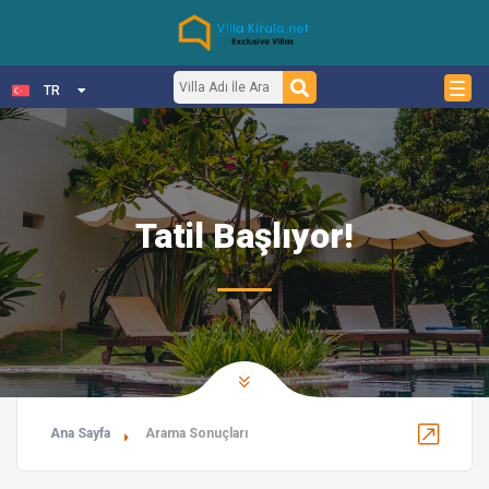
TR
Tatil Başlıyor!
Ana Sayfa
Arama Sonuçları