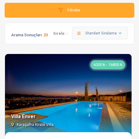
Filtreler
Standart Sıralama
Sırala: :
Arama Sonuçları:
23
6000 ₺ - 16800 ₺
Villa Enver
Karaçulha Kiralık Villa