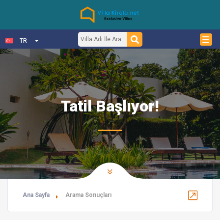
TR
Tatil Başlıyor!
Ana Sayfa
Arama Sonuçları