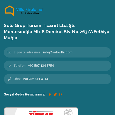
Solo Grup Turizm Ticaret Ltd. Şti.
Menteşeoğlu Mh. S.Demirel Blv. No:263/A Fethiye
Muğla
E-posta adresiniz:
info@solovilla.com
Telefon:
+90 507 134 8754
Ofis:
+90 252 611 4114
Sosyal Medya Hesaplarımız: