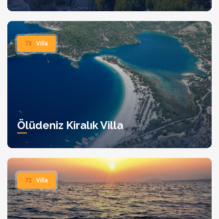
Tipi: Tripleks villa, 180 m² Villa Bianca, modern tasarımı ve
sunduğu olanaklarla misafirlerine unutulmaz bir tatil deneyimi
sunmaktadır.
73
Villa
Ölüdeniz Kiralık Villa
72
Villa