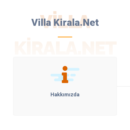
VILLA
Villa Kirala.Net
KIRALA.NET
Hakkımızda