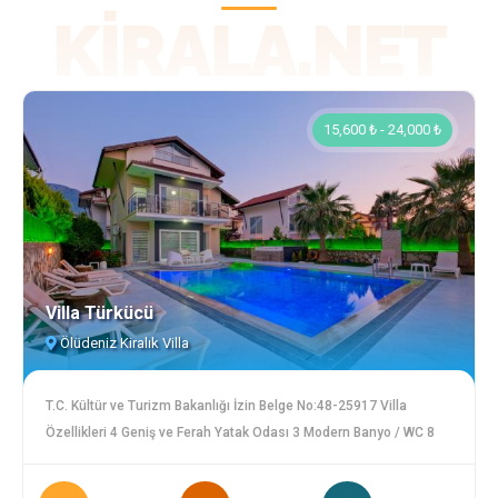
KIRALA.NET
15,600 ₺ - 24,000 ₺
Villa Türkücü
Ölüdeniz Kiralık Villa
T.C. Kültür ve Turizm Bakanlığı İzin Belge No:48-25917 Villa
Özellikleri 4 Geniş ve Ferah Yatak Odası 3 Modern Banyo / WC 8
Kişiye Kadar Konaklama Kapasitesi Özel Yüzme Havuzu (5 m x 10
m) Havuz Derinliği: 1,50 m Geniş Bahçe ve Peyzaj Alanı Rahat