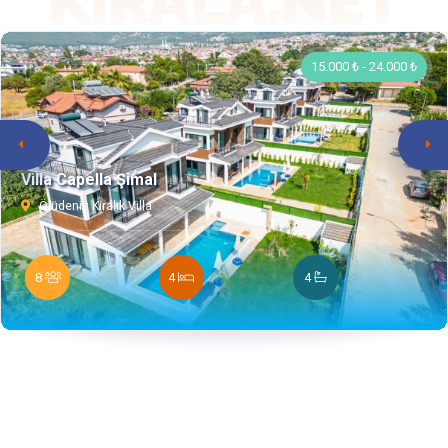
KIRALA.NET
15.000 ₺ - 24.000 ₺
Villa Capella Şimal
Ölüdeniz Kiralık Villa
8
4
4